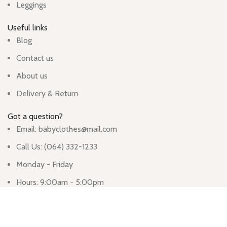
Leggings
Useful links
Blog
Contact us
About us
Delivery & Return
Got a question?
Email: babyclothes@mail.com
Call Us: (064) 332-1233
Monday - Friday
Hours: 9:00am - 5:00pm
913 Wyandotte St, Kansas City, MO 64105, United States
Based on
WoodMart
theme
2024
WooCommerce Themes
.