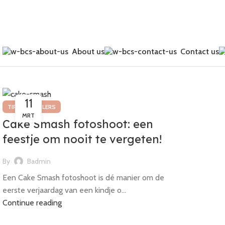
About us
Contact us
11
,
TIPS
TODDLERS
MRT
Cake Smash fotoshoot: een
feestje om nooit te vergeten!
By
Badmin
Een Cake Smash fotoshoot is dé manier om de
eerste verjaardag van een kindje o...
Continue reading